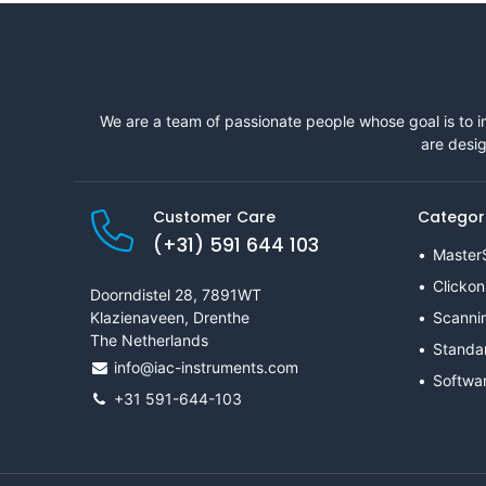
We are a team of passionate people whose goal is to i
are desig
Customer Care
Categor
(+31) 591 644 103
Master
Clickon
Doorndistel 28, 7891WT
Klazienaveen, Drenthe
Scanni
The Netherlands
Standa
info@iac-instruments.com
Softwa
+31 591-644-103