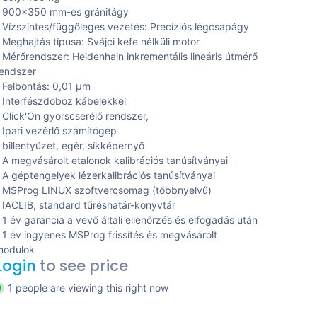
- 900x350 mm-es gránitágy
 Vízszintes/függőleges vezetés: Precíziós légcsapágy
 Meghajtás típusa: Svájci kefe nélküli motor
 Mérőrendszer: Heidenhain inkrementális lineáris útmérő
endszer
 Felbontás: 0,01 μm
 Interfészdoboz kábelekkel
 Click'On gyorscserélő rendszer,
 Ipari vezérlő számítógép
 billentyűzet, egér, síkképernyő
 A megvásárolt etalonok kalibrációs tanúsítványai
 A géptengelyek lézerkalibrációs tanúsítványai
 MSProg LINUX szoftvercsomag (többnyelvű)
 IACLIB, standard tűréshatár-könyvtár
 1 év garancia a vevő általi ellenőrzés és elfogadás után
 1 év ingyenes MSProg frissítés és megvásárolt
modulok
Login
to see price
1 people are viewing this right now