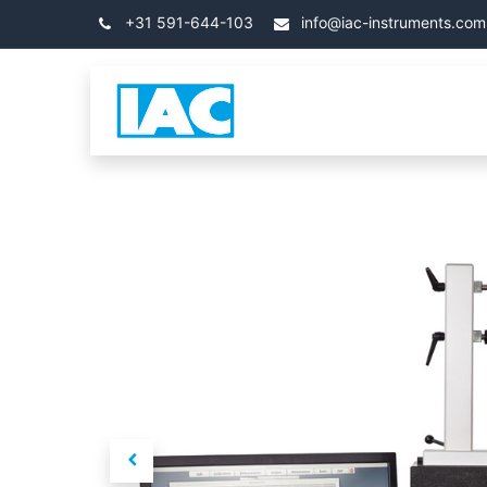
Kihagyás és továbblépés a tartalomhoz
+31 591-644-103
info@iac-instruments.com
Categories
Kezdőla