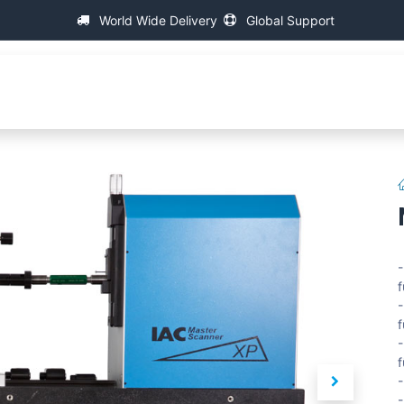
World Wide Delivery
Global Support
p
About IAC
Universal Thread Measuring Machines
-
f
-
f
-
f
-
-