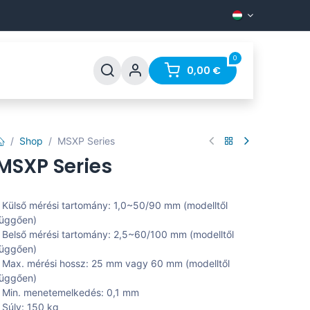
0
Support
FAQ
Contact
0,00
€
Shop
MSXP Series
MSXP Series
 Külső mérési tartomány: 1,0~50/90 mm (modelltől
üggően)
 Belső mérési tartomány: 2,5~60/100 mm (modelltől
üggően)
 Max. mérési hossz: 25 mm vagy 60 mm (modelltől
üggően)
 Min. menetemelkedés: 0,1 mm
 Súly: 150 kg