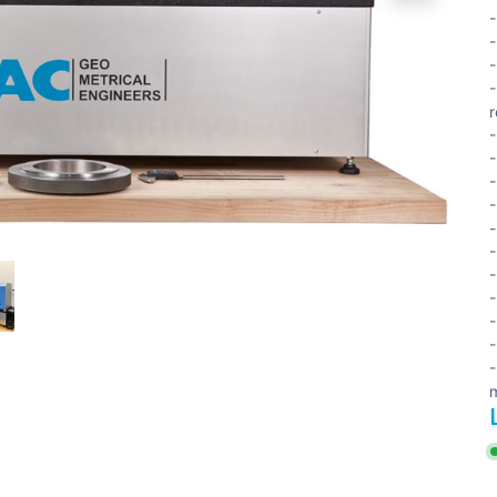
-
-
-
r
-
-
-
-
-
-
-
-
-
-
-