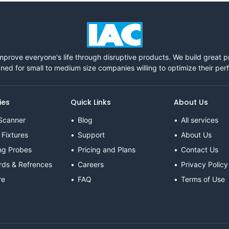
mprove everyone's life through disruptive products. We build great 
ned for small to medium size companies willing to optimize their pe
ies
Quick Links
About Us
Scanner
Blog
All services
 Fixtures
Support
About Us
ng Probes
Pricing and Plans
Contact Us
rds & Refrences
Careers
Privacy Policy
re
FAQ
Terms of Use