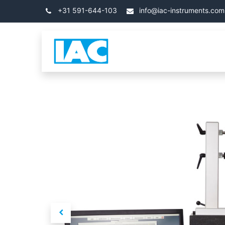
Skip to Content
+31 591-644-103
info@iac-instruments.com
Categories
โฮม