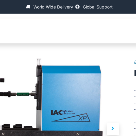
World Wide Delivery
Global Support
About IAC
Universal Thread Measuring Machines
Su
-
-
-
-
-
-
-