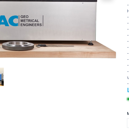
-
H
-
-
-
-
-
-
-
-
-
-
บ
-