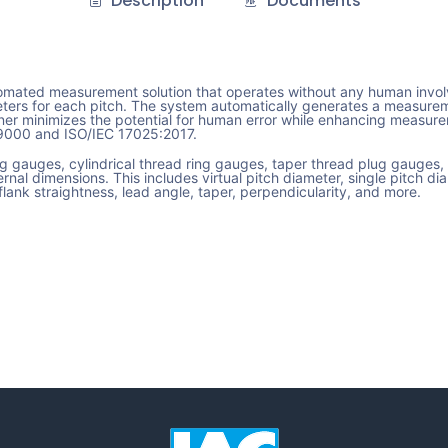
Description
Documents
tomated measurement solution that operates without any human invol
ters for each pitch. The system automatically generates a measureme
er minimizes the potential for human error while enhancing measurem
O-9000 and ISO/IEC 17025:2017.
g gauges, cylindrical thread ring gauges, taper thread plug gauges, 
nal dimensions. This includes virtual pitch diameter, single pitch di
flank straightness, lead angle, taper, perpendicularity, and more.