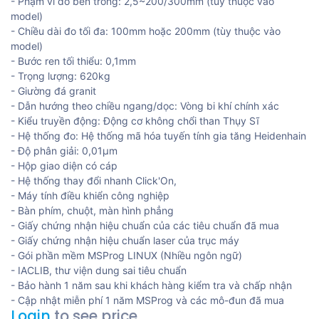
- Phạm vi đo bên trong: 2,5~200/300mm (tùy thuộc vào
model)
- Chiều dài đo tối đa: 100mm hoặc 200mm (tùy thuộc vào
model)
- Bước ren tối thiểu: 0,1mm
- Trọng lượng: 620kg
- Giường đá granit
- Dẫn hướng theo chiều ngang/dọc: Vòng bi khí chính xác
- Kiểu truyền động: Động cơ không chổi than Thụy Sĩ
- Hệ thống đo: Hệ thống mã hóa tuyến tính gia tăng Heidenhain
- Độ phân giải: 0,01μm
- Hộp giao diện có cáp
- Hệ thống thay đổi nhanh Click'On,
- Máy tính điều khiển công nghiệp
- Bàn phím, chuột, màn hình phẳng
- Giấy chứng nhận hiệu chuẩn của các tiêu chuẩn đã mua
- Giấy chứng nhận hiệu chuẩn laser của trục máy
- Gói phần mềm MSProg LINUX (Nhiều ngôn ngữ)
- IACLIB, thư viện dung sai tiêu chuẩn
- Bảo hành 1 năm sau khi khách hàng kiểm tra và chấp nhận
- Cập nhật miễn phí 1 năm MSProg và các mô-đun đã mua
Login
to see price