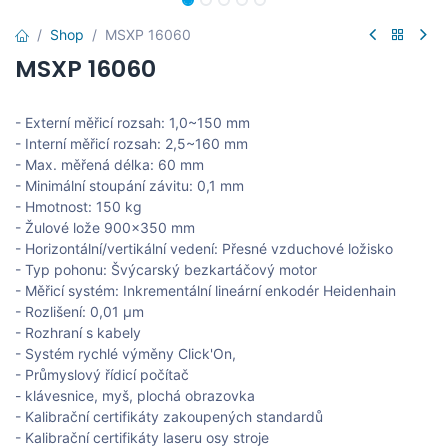
Shop
MSXP 16060
MSXP 16060
- Externí měřicí rozsah: 1,0~150 mm
- Interní měřicí rozsah: 2,5~160 mm
- Max. měřená délka: 60 mm
- Minimální stoupání závitu: 0,1 mm
- Hmotnost: 150 kg
- Žulové lože 900x350 mm
- Horizontální/vertikální vedení: Přesné vzduchové ložisko
- Typ pohonu: Švýcarský bezkartáčový motor
- Měřicí systém: Inkrementální lineární enkodér Heidenhain
- Rozlišení: 0,01 μm
- Rozhraní s kabely
- Systém rychlé výměny Click'On,
- Průmyslový řídicí počítač
- klávesnice, myš, plochá obrazovka
- Kalibrační certifikáty zakoupených standardů
- Kalibrační certifikáty laseru osy stroje