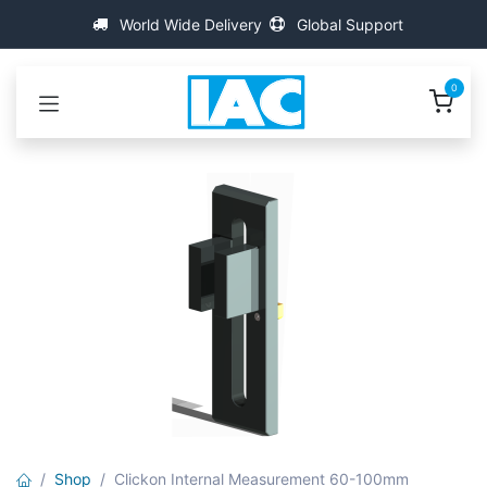
コンテンツへスキップ
World Wide Delivery
Global Support
0
Shop
Clickon Internal Measurement 60-100mm