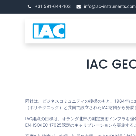
コンテンツへスキップ
+31 591-644-103
info@iac-instruments.com
カテゴリ
ホーム
IAC GE
同社は、ビジネスコミュニティの後援のもと、1984年に
（ポリテクニック）と共同で設立されたIAC財団から発展
IAC組織の目標は、オランダ北部の測定技術インフラを強
EN-ISO/IEC 17025認定のキャリブレーションを実施