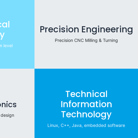
al
Precision Engineering
y
Precision CNC Milling & Turning
 level
Technical
Information
onics
Technology
 design
Linux, C++, Java, embedded software