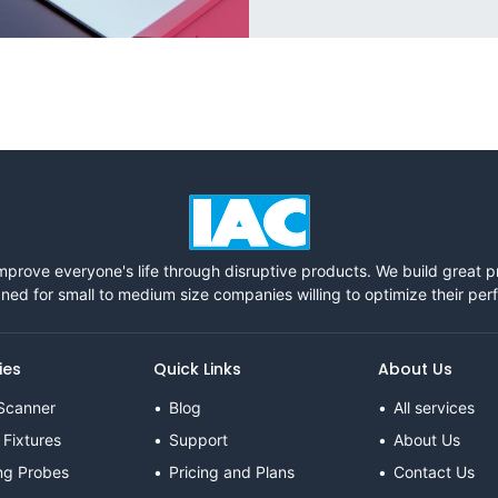
mprove everyone's life through disruptive products. We build great 
ned for small to medium size companies willing to optimize their pe
ies
Quick Links
About Us
Scanner
Blog
All services
 Fixtures
Support
About Us
ng Probes
Pricing and Plans
Contact Us