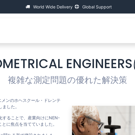
World Wide Delivery
Global Support
会社について
万能ねじ測定機
援助
FAQ
Contact
OMETRICAL ENGINE
複雑な測定問題の優れた解決策
エメンのホヘスクール・ドレンテ
しました。
化することで、産業向けにNEN-
することに焦点を当てていました。