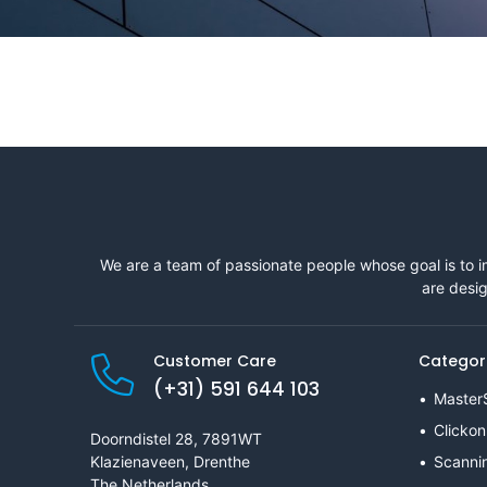
We are a team of passionate people whose goal is to i
are desig
Customer Care
Categor
(+31) 591 644 103
Master
Clickon
Doorndistel 28, 7891WT
Klazienaveen, Drenthe
Scanni
The Netherlands