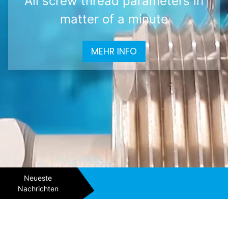
All screw thread parameters in
matter of a minute
MEHR INFO
Neueste
Nachrichten